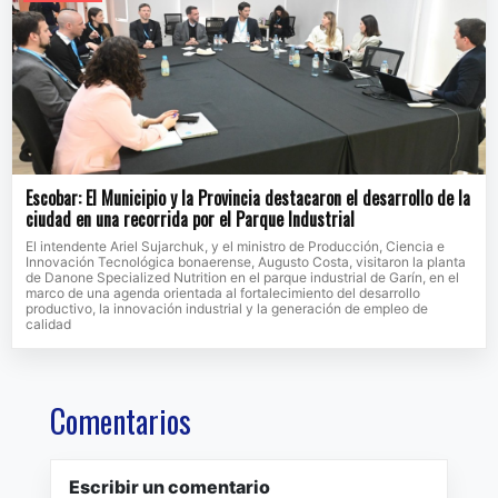
Escobar: El Municipio y la Provincia destacaron el desarrollo de la
ciudad en una recorrida por el Parque Industrial
El intendente Ariel Sujarchuk, y el ministro de Producción, Ciencia e
Innovación Tecnológica bonaerense, Augusto Costa, visitaron la planta
de Danone Specialized Nutrition en el parque industrial de Garín, en el
marco de una agenda orientada al fortalecimiento del desarrollo
productivo, la innovación industrial y la generación de empleo de
calidad
Comentarios
Escribir un comentario