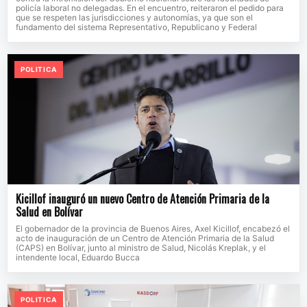
policía laboral no delegadas. En el encuentro, reiteraron el pedido para
que se respeten las jurisdicciones y autonomías, ya que son el
fundamento del sistema Representativo, Republicano y Federal
POLITICA
Kicillof inauguró un nuevo Centro de Atención Primaria de la
Salud en Bolívar
El gobernador de la provincia de Buenos Aires, Axel Kicillof, encabezó el
acto de inauguración de un Centro de Atención Primaria de la Salud
(CAPS) en Bolívar, junto al ministro de Salud, Nicolás Kreplak, y el
intendente local, Eduardo Bucca
POLITICA