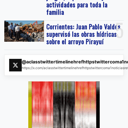
actividades para toda la
familia
5
Corrientes: Juan Pablo Valdés
supervisó las obras hídricas
sobre el arroyo Pirayuí
@aclasstwittertimelinehrefhttpstwittercoma1n
https://x.com/aclasstwittertimelinehrefhttpstwittercoma1noticias