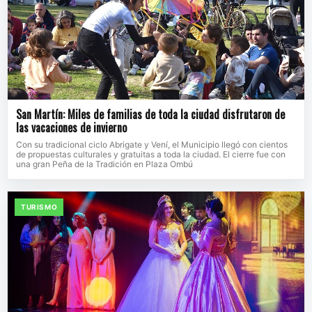
San Martín: Miles de familias de toda la ciudad disfrutaron de
las vacaciones de invierno
Con su tradicional ciclo Abrigate y Vení, el Municipio llegó con cientos
de propuestas culturales y gratuitas a toda la ciudad. El cierre fue con
una gran Peña de la Tradición en Plaza Ombú
TURISMO