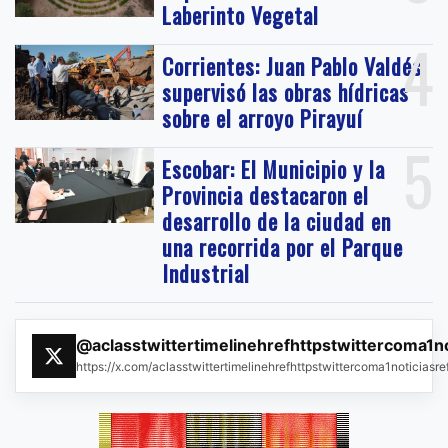
Laberinto Vegetal
4
Corrientes: Juan Pablo Valdés
supervisó las obras hídricas
sobre el arroyo Pirayuí
5
Escobar: El Municipio y la
Provincia destacaron el
desarrollo de la ciudad en
una recorrida por el Parque
Industrial
@aclasstwittertimelinehrefhttpstwittercoma1n
https://x.com/aclasstwittertimelinehrefhttpstwittercoma1noticias