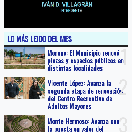
LO MÁS LEIDO DEL MES
1
Moreno: El Municipio renovó
plazas y espacios públicos en
distintas localidades
2
Vicente López: Avanza la
segunda etapa de renovación
del Centro Recreativo de
Adultos Mayores
3
Monte Hermoso: Avanza con
la puesta en valor del