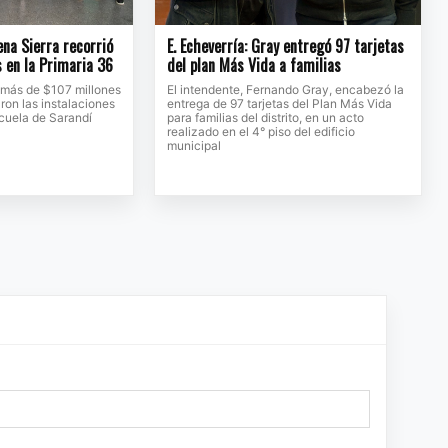
na Sierra recorrió
E. Echeverría: Gray entregó 97 tarjetas
s en la Primaria 36
del plan Más Vida a familias
 más de $107 millones
El intendente, Fernando Gray, encabezó la
ron las instalaciones
entrega de 97 tarjetas del Plan Más Vida
scuela de Sarandí
para familias del distrito, en un acto
realizado en el 4° piso del edificio
municipal