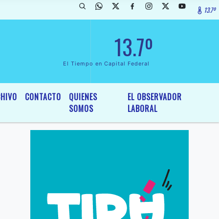
13.7º
ada de InterÃ©s General y Legislativo, por Ordenanza NÂº 6236/19 de
13.7º
El Tiempo en Capital Federal
HIVO
CONTACTO
QUIENES
EL OBSERVADOR
SOMOS
LABORAL