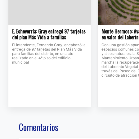
E. Echeverría: Gray entregó 97 tarjetas
Monte Hermoso: Ava
del plan Más Vida a familias
en valor del Laberi
El intendente, Fernando Gray, encabezó la
Con una gestión apun
entrega de 97 tarjetas del Plan Más Vida
espacios comunes co
para familias del distrito, en un acto
y sitios naturales, la 
realizado en el 4° piso del edificio
Mantenimiento Urban
municipal
marcha la recuperaci
del Laberinto Vegetal 
través del Paseo del 
circuito de atracción t
Comentarios