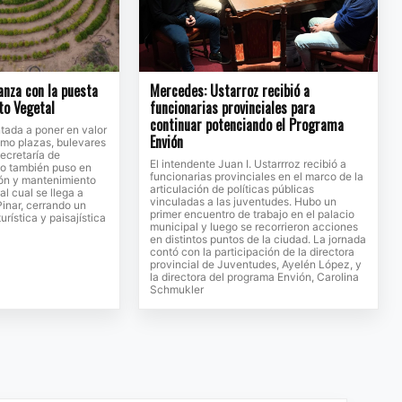
nza con la puesta
Mercedes: Ustarroz recibió a
nto Vegetal
funcionarias provinciales para
continuar potenciando el Programa
tada a poner en valor
Envión
mo plazas, bulevares
Secretaría de
El intendente Juan I. Ustarrroz recibió a
o también puso en
funcionarias provinciales en el marco de la
ón y mantenimiento
articulación de políticas públicas
al cual se llega a
vinculadas a las juventudes. Hubo un
Pinar, cerrando un
primer encuentro de trabajo en el palacio
urística y paisajística
municipal y luego se recorrieron acciones
en distintos puntos de la ciudad. La jornada
contó con la participación de la directora
provincial de Juventudes, Ayelén López, y
la directora del programa Envión, Carolina
Schmukler