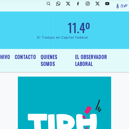
11.4º
eclarada de InterÃ©s General y Legislativo, por Ordenanza NÂº 6236/1
11.4º
El Tiempo en Capital Federal
HIVO
CONTACTO
QUIENES
EL OBSERVADOR
SOMOS
LABORAL