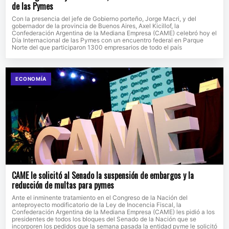
de las Pymes
Con la presencia del jefe de Gobierno porteño, Jorge Macri, y del
gobernador de la provincia de Buenos Aires, Axel Kicillof, la
Confederación Argentina de la Mediana Empresa (CAME) celebró hoy el
Día Internacional de las Pymes con un encuentro federal en Parque
Norte del que participaron 1300 empresarios de todo el país
ECONOMÍA
CAME le solicitó al Senado la suspensión de embargos y la
reducción de multas para pymes
Ante el inminente tratamiento en el Congreso de la Nación del
anteproyecto modificatorio de la Ley de Inocencia Fiscal, la
Confederación Argentina de la Mediana Empresa (CAME) les pidió a los
presidentes de todos los bloques del Senado de la Nación que se
incorporen los pedidos que la semana pasada la entidad pyme le solicitó