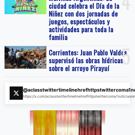
4
ciudad celebra el Día de la
Niñez con dos jornadas de
juegos, espectáculos y
actividades para toda la
familia
5
Corrientes: Juan Pablo Valdés
supervisó las obras hídricas
sobre el arroyo Pirayuí
@aclasstwittertimelinehrefhttpstwittercoma1n
https://x.com/aclasstwittertimelinehrefhttpstwittercoma1noticias