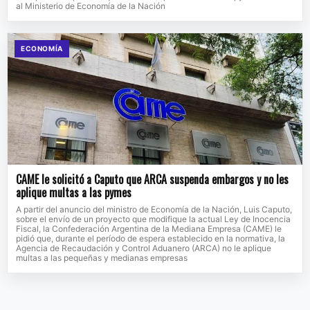
al Ministerio de Economía de la Nación
ECONOMÍA
CAME le solicitó a Caputo que ARCA suspenda embargos y no les
aplique multas a las pymes
A partir del anuncio del ministro de Economía de la Nación, Luis Caputo,
sobre el envío de un proyecto que modifique la actual Ley de Inocencia
Fiscal, la Confederación Argentina de la Mediana Empresa (CAME) le
pidió que, durante el período de espera establecido en la normativa, la
Agencia de Recaudación y Control Aduanero (ARCA) no le aplique
multas a las pequeñas y medianas empresas