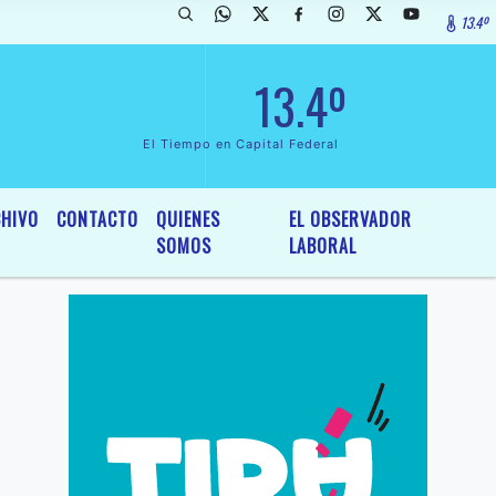
13.4º
rada de InterÃ©s General y Legislativo, por Ordenanza NÂº 6236/19 d
13.4º
El Tiempo en Capital Federal
HIVO
CONTACTO
QUIENES
EL OBSERVADOR
SOMOS
LABORAL