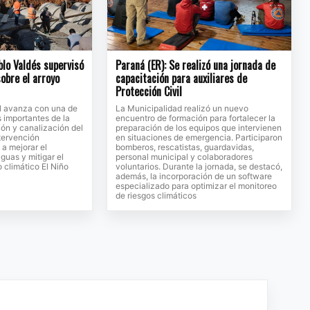
blo Valdés supervisó
Paraná (ER): Se realizó una jornada de
sobre el arroyo
capacitación para auxiliares de
Protección Civil
al avanza con una de
La Municipalidad realizó un nuevo
s importantes de la
encuentro de formación para fortalecer la
ión y canalización del
preparación de los equipos que intervienen
ntervención
en situaciones de emergencia. Participaron
 a mejorar el
bomberos, rescatistas, guardavidas,
guas y mitigar el
personal municipal y colaboradores
 climático El Niño
voluntarios. Durante la jornada, se destacó,
además, la incorporación de un software
especializado para optimizar el monitoreo
de riesgos climáticos