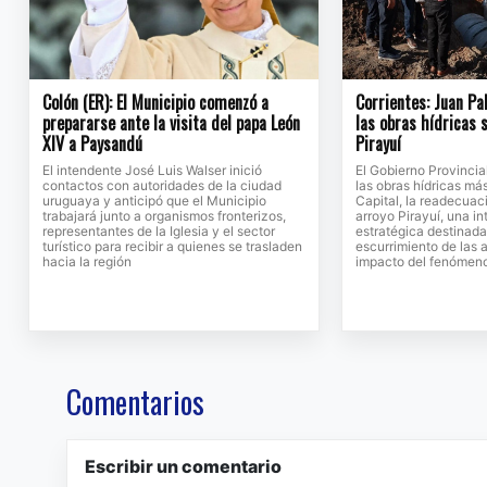
Colón (ER): El Municipio comenzó a
Corrientes: Juan Pa
prepararse ante la visita del papa León
las obras hídricas 
XIV a Paysandú
Pirayuí
El intendente José Luis Walser inició
El Gobierno Provinci
contactos con autoridades de la ciudad
las obras hídricas má
uruguaya y anticipó que el Municipio
Capital, la readecuac
trabajará junto a organismos fronterizos,
arroyo Pirayuí, una i
representantes de la Iglesia y el sector
estratégica destinada
turístico para recibir a quienes se trasladen
escurrimiento de las a
hacia la región
impacto del fenómeno
Comentarios
Escribir un comentario