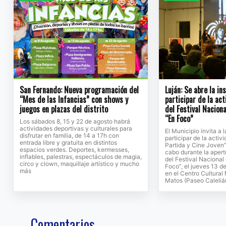
San Fernando: Nueva programación del
Luján: Se abre la in
“Mes de las Infancias” con shows y
participar de la ac
juegos en plazas del distrito
del Festival Naciona
“En Foco”
Los sábados 8, 15 y 22 de agosto habrá
actividades deportivas y culturales para
El Municipio invita a
disfrutar en familia, de 14 a 17h con
participar de la activ
entrada libre y gratuita en distintos
Partida y Cine Joven”
espacios verdes. Deportes, kermesses,
cabo durante la apert
inflables, palestras, espectáculos de magia,
del Festival Nacional
circo y clown, maquillaje artístico y mucho
Foco”, el jueves 13 de
más
en el Centro Cultural
Matos (Paseo Caleliá
Comentarios