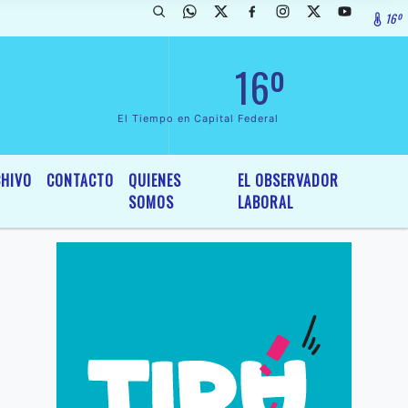
16º
clarada de InterÃ©s General y Legislativo, por Ordenanza NÂº 6236/1
16º
El Tiempo en Capital Federal
HIVO
CONTACTO
QUIENES
EL OBSERVADOR
SOMOS
LABORAL