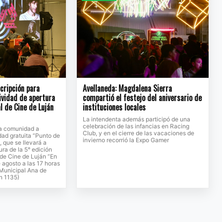
scripción para
Avellaneda: Magdalena Sierra
tividad de apertura
compartió el festejo del aniversario de
l de Cine de Luján
instituciones locales
La intendenta además participó de una
celebración de las infancias en Racing
 la comunidad a
Club, y en el cierre de las vacaciones de
idad gratuita “Punto de
invierno recorrió la Expo Gamer
, que se llevará a
ura de la 5° edición
 de Cine de Luján “En
 agosto a las 17 horas
 Municipal Ana de
n 1135)