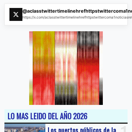
@aclasstwittertimelinehrefhttpstwittercoma1n
https://x.com/aclasstwittertimelinehrefhttpstwittercoma1noticias
LO MAS LEIDO DEL AÑO 2026
Los puertos públicos de la