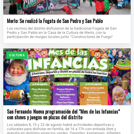
Merlo: Se realizó la Fogata de San Pedro y San Pablo
Los vecinos del distrito disfrutaron de la tradicional Fogata de San
Pedro y San Pablo en la Casa de la Cultura de Merlo, con la
participación de murgas locales junto “Constructores de Fuego”
CULTURA
San Fernando: Nueva programación del “Mes de las Infancias”
con shows y juegos en plazas del distrito
Los sábados 8, 15 y 22 de agosto habrá actividades deportivas y
culturales para disfrutar en familia, de 14 a 17h con entrada libre y
gratuita en distintos espacios verdes. Deportes, kermesses, inflables,