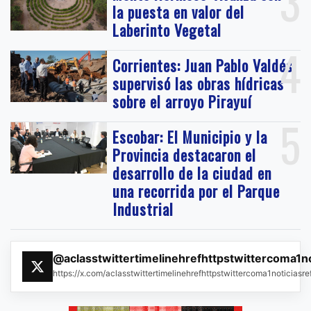
3
la puesta en valor del
Laberinto Vegetal
4
Corrientes: Juan Pablo Valdés
supervisó las obras hídricas
sobre el arroyo Pirayuí
5
Escobar: El Municipio y la
Provincia destacaron el
desarrollo de la ciudad en
una recorrida por el Parque
Industrial
@aclasstwittertimelinehrefhttpstwittercoma1n
https://x.com/aclasstwittertimelinehrefhttpstwittercoma1noticias