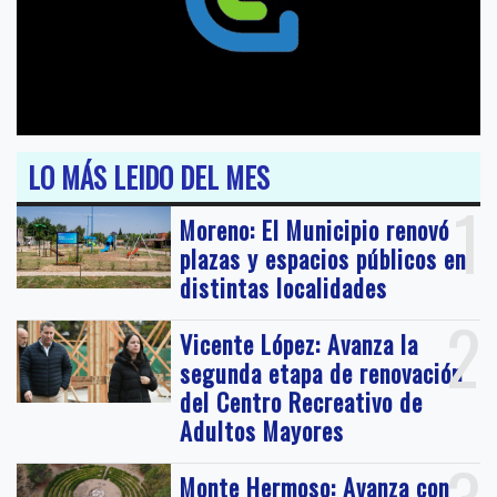
LO MÁS LEIDO DEL MES
1
Moreno: El Municipio renovó
plazas y espacios públicos en
distintas localidades
2
Vicente López: Avanza la
segunda etapa de renovación
del Centro Recreativo de
Adultos Mayores
Monte Hermoso: Avanza con