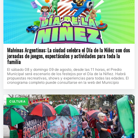
Malvinas Argentinas: La ciudad celebra el Día de la Niñez con dos
jornadas de juegos, espectáculos y actividades para toda la
familia
El sábado 08 y domingo 09 de agosto, desde las 11 horas, el Predio
Municipal será escenario de los festejos por el Día de la Niñez. Habrá
propuestas recreativas, shows y experiencias para todas las edades. El
cronograma completo puede consultarse en la web del Municipio
CULTURA