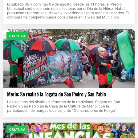
El sábado 08 y domingo 09 de agosto, desde las 11 horas, el Predio
Municipal será escenario de los festejos por el Día de la Niñez. Habrá
propuestas recreativas, shows y experiencias para todas las edades. El
cronograma completo puede consultarse en la web del Municipio
CULTURA
Merlo: Se realizó la Fogata de San Pedro y San Pablo
Los vecinos del distrito disfrutaron de la tradicional Fogata de San
Pedro y San Pablo en la Casa de la Cultura de Merlo, con la
participación de murgas locales junto “Constructores de Fuego”
CULTURA