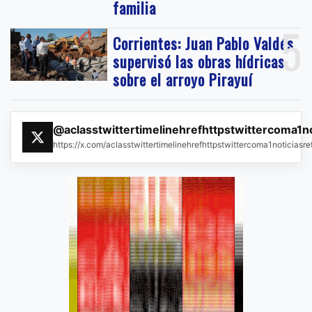
familia
5
Corrientes: Juan Pablo Valdés
supervisó las obras hídricas
sobre el arroyo Pirayuí
@aclasstwittertimelinehrefhttpstwittercoma1n
https://x.com/aclasstwittertimelinehrefhttpstwittercoma1noticias