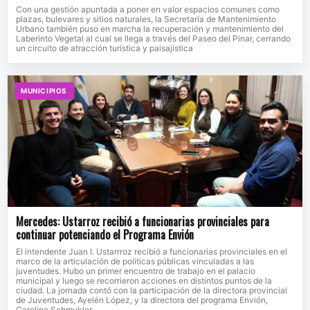
Con una gestión apuntada a poner en valor espacios comunes como
plazas, bulevares y sitios naturales, la Secretaría de Mantenimiento
Urbano también puso en marcha la recuperación y mantenimiento del
Laberinto Vegetal al cual se llega a través del Paseo del Pinar, cerrando
un circuito de atracción turística y paisajística
MUNICIPIOS
Mercedes: Ustarroz recibió a funcionarias provinciales para
continuar potenciando el Programa Envión
El intendente Juan I. Ustarrroz recibió a funcionarias provinciales en el
marco de la articulación de políticas públicas vinculadas a las
juventudes. Hubo un primer encuentro de trabajo en el palacio
municipal y luego se recorrieron acciones en distintos puntos de la
ciudad. La jornada contó con la participación de la directora provincial
de Juventudes, Ayelén López, y la directora del programa Envión,
Carolina Schmukler