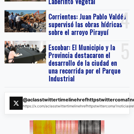
Laberinto Vegetal
4
Corrientes: Juan Pablo Valdés
supervisó las obras hídricas
sobre el arroyo Pirayuí
5
Escobar: El Municipio y la
Provincia destacaron el
desarrollo de la ciudad en
una recorrida por el Parque
Industrial
@aclasstwittertimelinehrefhttpstwittercoma1n
https://x.com/aclasstwittertimelinehrefhttpstwittercoma1noticias