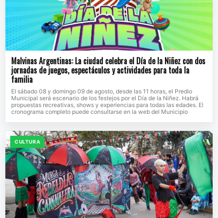
Malvinas Argentinas: La ciudad celebra el Día de la Niñez con dos
jornadas de juegos, espectáculos y actividades para toda la
familia
El sábado 08 y domingo 09 de agosto, desde las 11 horas, el Predio
Municipal será escenario de los festejos por el Día de la Niñez. Habrá
propuestas recreativas, shows y experiencias para todas las edades. El
cronograma completo puede consultarse en la web del Municipio
CULTURA