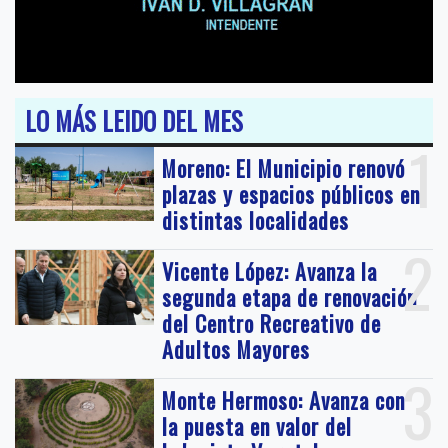
LO MÁS LEIDO DEL MES
1
Moreno: El Municipio renovó
plazas y espacios públicos en
distintas localidades
2
Vicente López: Avanza la
segunda etapa de renovación
del Centro Recreativo de
Adultos Mayores
3
Monte Hermoso: Avanza con
la puesta en valor del