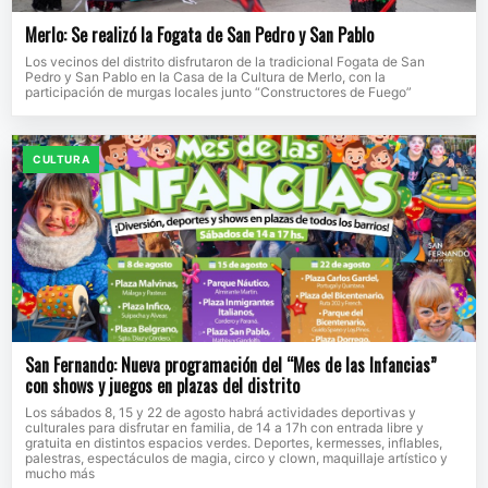
Merlo: Se realizó la Fogata de San Pedro y San Pablo
Los vecinos del distrito disfrutaron de la tradicional Fogata de San
Pedro y San Pablo en la Casa de la Cultura de Merlo, con la
participación de murgas locales junto “Constructores de Fuego”
CULTURA
San Fernando: Nueva programación del “Mes de las Infancias”
con shows y juegos en plazas del distrito
Los sábados 8, 15 y 22 de agosto habrá actividades deportivas y
culturales para disfrutar en familia, de 14 a 17h con entrada libre y
gratuita en distintos espacios verdes. Deportes, kermesses, inflables,
palestras, espectáculos de magia, circo y clown, maquillaje artístico y
mucho más