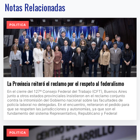
Notas Relacionadas
POLITICA
La Provincia reiteró el reclamo por el respeto al federalismo
En el cierre del 127º Consejo Federal del Trabajo (CFT), Buenos Aires
junto a otros estados provinciales insistieron en el reclamo conjunto
contra la intromisión del Gobierno nacional sobre las facultades de
policía laboral no delegadas. En el encuentro, reiteraron el pedido para
que se respeten las jurisdicciones y autonomías, ya que son el
fundamento del sistema Representativo, Republicano y Federal
POLITICA