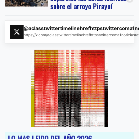
sobre el arroyo Pirayuí
@aclasstwittertimelinehrefhttpstwittercoma1n
https://x.com/aclasstwittertimelinehrefhttpstwittercoma1noticias
LO MAS LEIDO DEL AÑO 2026