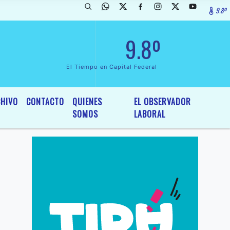
9.8º
da de InterÃ©s General y Legislativo, por Ordenanza NÂº 6236/19 del 
9.8º
El Tiempo en Capital Federal
HIVO
CONTACTO
QUIENES
EL OBSERVADOR
SOMOS
LABORAL