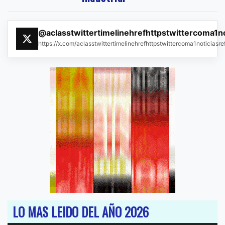
@aclasstwittertimelinehrefhttpstwittercoma1n
https://x.com/aclasstwittertimelinehrefhttpstwittercoma1noticias
LO MAS LEIDO DEL AÑO 2026