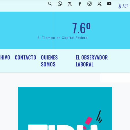
7.6º
rada de InterÃ©s General y Legislativo, por Ordenanza NÂº 6236/19 de
7.6º
El Tiempo en Capital Federal
HIVO
CONTACTO
QUIENES
EL OBSERVADOR
SOMOS
LABORAL