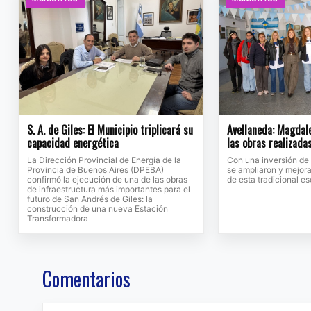
S. A. de Giles: El Municipio triplicará su
Avellaneda: Magdale
capacidad energética
las obras realizada
La Dirección Provincial de Energía de la
Con una inversión de
Provincia de Buenos Aires (DPEBA)
se ampliaron y mejora
confirmó la ejecución de una de las obras
de esta tradicional e
de infraestructura más importantes para el
futuro de San Andrés de Giles: la
construcción de una nueva Estación
Transformadora
Comentarios