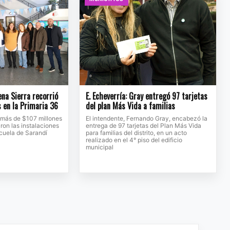
na Sierra recorrió
E. Echeverría: Gray entregó 97 tarjetas
s en la Primaria 36
del plan Más Vida a familias
 más de $107 millones
El intendente, Fernando Gray, encabezó la
ron las instalaciones
entrega de 97 tarjetas del Plan Más Vida
scuela de Sarandí
para familias del distrito, en un acto
realizado en el 4° piso del edificio
municipal