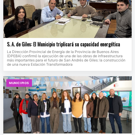
S. A. de Giles: El Municipio triplicará su capacidad energética
La Dirección Provincial de Energía de la Provincia de Buenos Aires
(DPEBA) confirmó la ejecución de una de las obras de infraestructura
más importantes para el futuro de San Andrés de Giles: la construcción
de una nueva Estación Transformadora
MUNICIPIOS