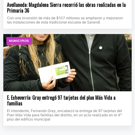
Avellaneda: Magdalena Sierra recorrió las obras realizadas en la
Primaria 36
Con una inversión de más de $107 millones se ampliaron y mejoraron
las instalaciones de esta tradicional escuela de Sarandí
MUNICIPIOS
E. Echeverría: Gray entregó 97 tarjetas del plan Más Vida a
familias
El intendente, Fernando Gray, encabezó la entrega de 97 tarjetas del
Plan Más Vida para familias del distrito, en un acto realizado en el 4°
piso del edificio municipal