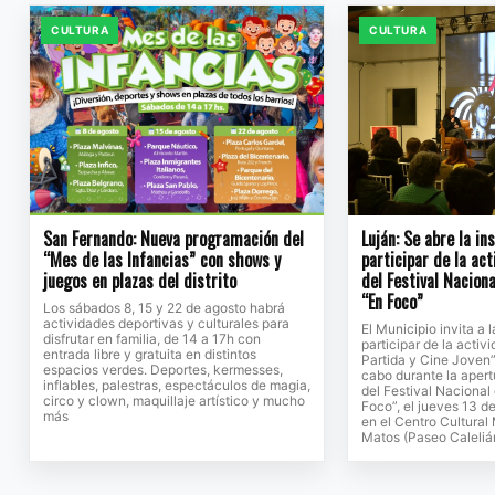
CULTURA
CULTURA
San Fernando: Nueva programación del
Luján: Se abre la in
“Mes de las Infancias” con shows y
participar de la ac
juegos en plazas del distrito
del Festival Naciona
“En Foco”
Los sábados 8, 15 y 22 de agosto habrá
actividades deportivas y culturales para
El Municipio invita a
disfrutar en familia, de 14 a 17h con
participar de la activ
entrada libre y gratuita en distintos
Partida y Cine Joven”
espacios verdes. Deportes, kermesses,
cabo durante la apert
inflables, palestras, espectáculos de magia,
del Festival Nacional
circo y clown, maquillaje artístico y mucho
Foco”, el jueves 13 de
más
en el Centro Cultural
Matos (Paseo Caleliá