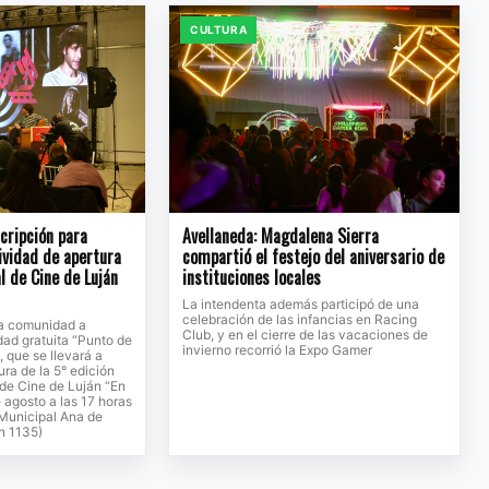
CULTURA
scripción para
Avellaneda: Magdalena Sierra
tividad de apertura
compartió el festejo del aniversario de
l de Cine de Luján
instituciones locales
La intendenta además participó de una
celebración de las infancias en Racing
 la comunidad a
Club, y en el cierre de las vacaciones de
idad gratuita “Punto de
invierno recorrió la Expo Gamer
, que se llevará a
ura de la 5° edición
 de Cine de Luján “En
 agosto a las 17 horas
 Municipal Ana de
n 1135)