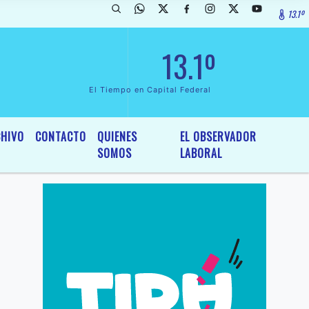
13.1º
ada de InterÃ©s General y Legislativo, por Ordenanza NÂº 6236/19 de
13.1º
El Tiempo en Capital Federal
HIVO
CONTACTO
QUIENES
EL OBSERVADOR
SOMOS
LABORAL