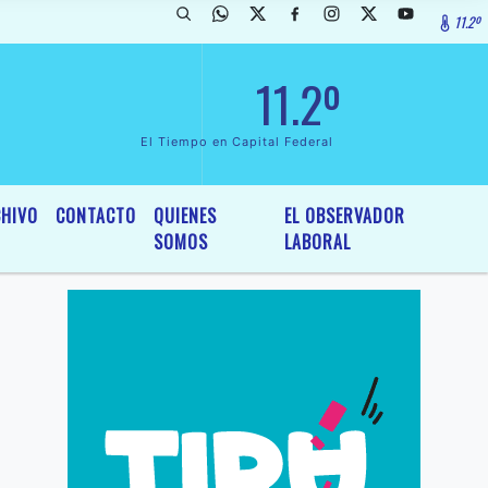
11.2º
ada de InterÃ©s General y Legislativo, por Ordenanza NÂº 6236/19 de
11.2º
El Tiempo en Capital Federal
HIVO
CONTACTO
QUIENES
EL OBSERVADOR
SOMOS
LABORAL