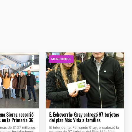
MUNICIPIOS
na Sierra recorrió
E. Echeverría: Gray entregó 97 tarjetas
s en la Primaria 36
del plan Más Vida a familias
 más de $107 millones
El intendente, Fernando Gray, encabezó la
ron las instalaciones
entrega de 97 tarjetas del Plan Más Vida