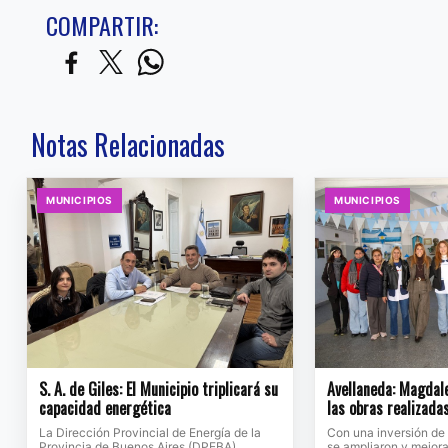
COMPARTIR:
Notas Relacionadas
MUNICIPIOS
MUNICIPIOS
S. A. de Giles: El Municipio triplicará su
Avellaneda: Magdale
capacidad energética
las obras realizada
La Dirección Provincial de Energía de la
Con una inversión de
Provincia de Buenos Aires (DPEBA)
se ampliaron y mejora