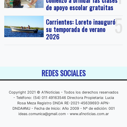
comenzó a brindar las clases
de apoyo escolar gratuitas
5
Corrientes: Loreto inauguró
su temporada de verano
2026
REDES SOCIALES
Copyright 2021 © A1Noticias - Todos los derechos reservados
- Teléfono: (54) 011 49163546 Directora Propietaria: Lucia
Rosa Meza Registro DNDA RE-2021-45639693-APN-
DNDA#MJ - Fecha de Inicio: Año 2009 - Nº de edición: 001
ideas.comunica@gmail.com
- www.a1noticias.com.ar