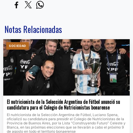
Notas Relacionadas
SOCIEDAD
El nutricionista de la Selección Argentina de Fútbol anunció su
candidatura para el Colegio de Nutricionistas bonarense
El nutricionista de la Selección Argentina de Fútbol, Luciano Spena,
oficializó su candidatura para presidir el Colegio de Nutricionistas de la
Provincia de Buenos Aires, por la Lista “Construyendo Futuro” Celeste y
Blanca, en las próximas elecciones que se llevarán a cabo el próximo 9
de agosto en todo el territorio bonaerense