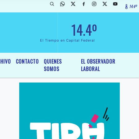
14.4º
ada de InterÃ©s General y Legislativo, por Ordenanza NÂº 6236/19 de
14.4º
El Tiempo en Capital Federal
HIVO
CONTACTO
QUIENES
EL OBSERVADOR
SOMOS
LABORAL