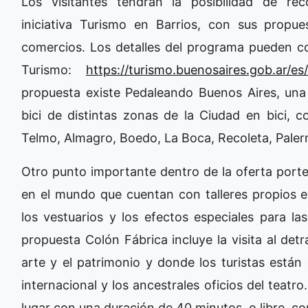
Los visitantes tendrán la posibilidad de re
iniciativa Turismo en Barrios, con sus propu
comercios. Los detalles del programa pueden co
Turismo:
https://turismo.buenosaires.gob.ar/es
propuesta existe Pedaleando Buenos Aires, una 
bici de distintas zonas de la Ciudad en bici,
Telmo, Almagro, Boedo, La Boca, Recoleta, Pale
Otro punto importante dentro de la oferta porte
en el mundo que cuentan con talleres propios en
los vestuarios y los efectos especiales para la
propuesta Colón Fábrica incluye la visita al det
arte y el patrimonio y donde los turistas están
internacional y los ancestrales oficios del teatr
lugar con una duración de 40 minutos, o libre, 