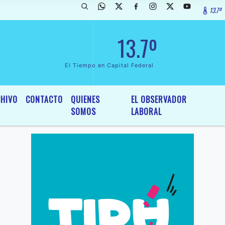
13.7º
arada de InterÃ©s General y Legislativo, por Ordenanza NÂº 6236/19 
13.7º
El Tiempo en Capital Federal
HIVO
CONTACTO
QUIENES
EL OBSERVADOR
SOMOS
LABORAL