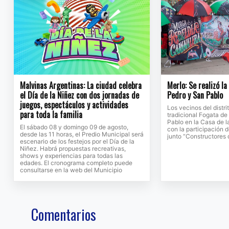
Malvinas Argentinas: La ciudad celebra
Merlo: Se realizó l
el Día de la Niñez con dos jornadas de
Pedro y San Pablo
juegos, espectáculos y actividades
Los vecinos del distri
para toda la familia
tradicional Fogata d
Pablo en la Casa de l
El sábado 08 y domingo 09 de agosto,
con la participación 
desde las 11 horas, el Predio Municipal será
junto “Constructores
escenario de los festejos por el Día de la
Niñez. Habrá propuestas recreativas,
shows y experiencias para todas las
edades. El cronograma completo puede
consultarse en la web del Municipio
Comentarios