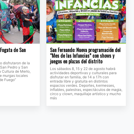
a Fogata de San
San Fernando: Nueva programación del
“Mes de las Infancias” con shows y
juegos en plazas del distrito
to disfrutaron de la
e San Pedro y San
Los sábados 8, 15 y 22 de agosto habrá
a Cultura de Merlo,
actividades deportivas y culturales para
de murgas locales
disfrutar en familia, de 14 a 17h con
 de Fuego”
entrada libre y gratuita en distintos
espacios verdes. Deportes, kermesses,
inflables, palestras, espectáculos de magia,
circo y clown, maquillaje artístico y mucho
más