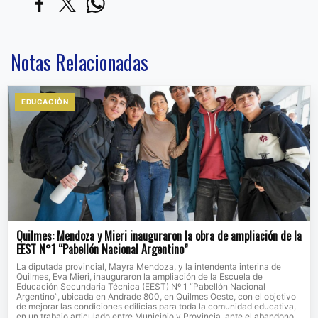
Notas Relacionadas
EDUCACIÒN
Quilmes: Mendoza y Mieri inauguraron la obra de ampliación de la
EEST N°1 “Pabellón Nacional Argentino”
La diputada provincial, Mayra Mendoza, y la intendenta interina de
Quilmes, Eva Mieri, inauguraron la ampliación de la Escuela de
Educación Secundaria Técnica (EEST) Nº 1 “Pabellón Nacional
Argentino”, ubicada en Andrade 800, en Quilmes Oeste, con el objetivo
de mejorar las condiciones edilicias para toda la comunidad educativa,
en un trabajo articulado entre Municipio y Provincia, ante el abandono