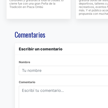
culturales y gratuitas a toda la ciudad. El
gratuita obras de tea
cierre fue con una gran Peña de la
deportivos, talleres c
Tradición en Plaza Ombú
recreativos, eventos 
más. Y el público ac
propuesta con mucha 
Comentarios
Escribir un comentario
Nombre
Comentario