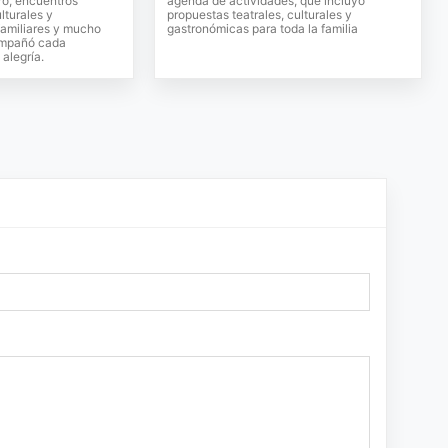
tro, encuentros
agenda de actividades, que incluyó
ulturales y
propuestas teatrales, culturales y
familiares y mucho
gastronómicas para toda la familia
ompañó cada
alegría.