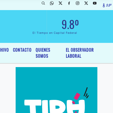
9.8º
rada de InterÃ©s General y Legislativo, por Ordenanza NÂº 6236/19 de
9.8º
El Tiempo en Capital Federal
HIVO
CONTACTO
QUIENES
EL OBSERVADOR
SOMOS
LABORAL