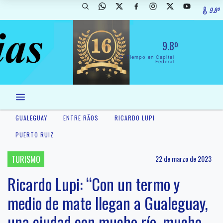
9.8º
9.8º
El Tiempo en Capital
Federal
GUALEGUAY
ENTRE RÃ­OS
RICARDO LUPI
PUERTO RUIZ
TURISMO
22 de marzo de 2023
Ricardo Lupi: “Con un termo y
medio de mate llegan a Gualeguay,
una ciudad con mucho río, mucho