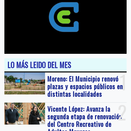
LO MÁS LEIDO DEL MES
1
Moreno: El Municipio renovó
plazas y espacios públicos en
distintas localidades
2
Vicente López: Avanza la
segunda etapa de renovación
del Centro Recreativo de