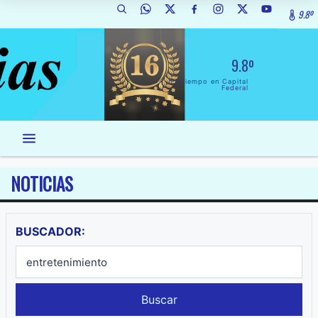
9.8º
9.8º
El Tiempo en Capital
Federal
NOTICIAS
BUSCADOR:
Buscar