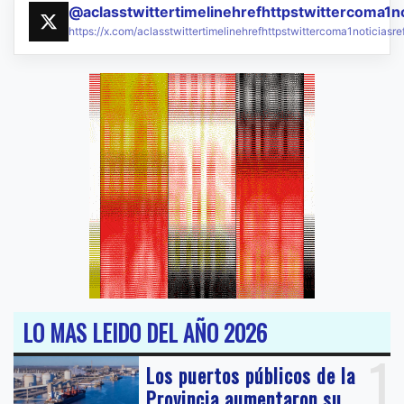
@aclasstwittertimelinehrefhttpstwittercoma1n
https://x.com/aclasstwittertimelinehrefhttpstwittercoma1noticias
LO MAS LEIDO DEL AÑO 2026
1
Los puertos públicos de la
Provincia aumentaron su