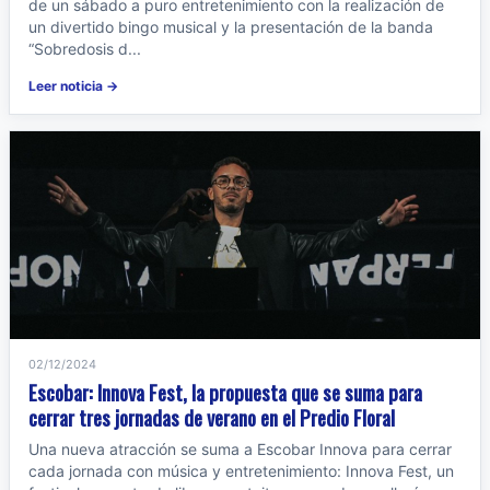
de un sábado a puro entretenimiento con la realización de
un divertido bingo musical y la presentación de la banda
“Sobredosis d...
Leer noticia →
02/12/2024
Escobar: Innova Fest, la propuesta que se suma para
cerrar tres jornadas de verano en el Predio Floral
Una nueva atracción se suma a Escobar Innova para cerrar
cada jornada con música y entretenimiento: Innova Fest, un