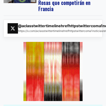
Rosas que competirán en
Francia
@aclasstwittertimelinehrefhttpstwittercoma1n
https://x.com/aclasstwittertimelinehrefhttpstwittercoma1noticias