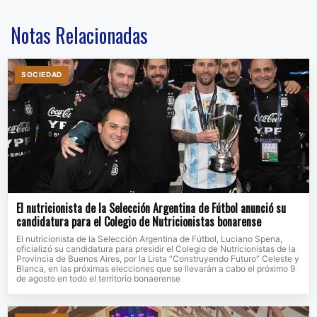
Notas Relacionadas
SOCIEDAD
El nutricionista de la Selección Argentina de Fútbol anunció su
candidatura para el Colegio de Nutricionistas bonarense
El nutricionista de la Selección Argentina de Fútbol, Luciano Spena,
oficializó su candidatura para presidir el Colegio de Nutricionistas de la
Provincia de Buenos Aires, por la Lista “Construyendo Futuro” Celeste y
Blanca, en las próximas elecciones que se llevarán a cabo el próximo 9
de agosto en todo el territorio bonaerense