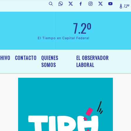
7.2º
ada de Interés General y Legislativo, por Ordenanza Nº 6236/19 del HC
7.2º
El Tiempo en Capital Federal
HIVO
CONTACTO
QUIENES
EL OBSERVADOR
SOMOS
LABORAL