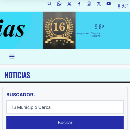
9.6º
9.6º
El Tiempo en Capital
Federal
NOTICIAS
BUSCADOR:
Buscar