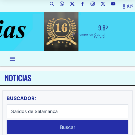
9.8º
9.8º
El Tiempo en Capital
Federal
NOTICIAS
BUSCADOR:
Buscar