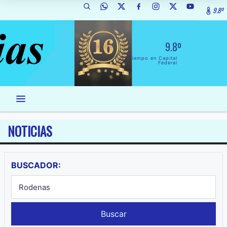
9.8º
9.8º
El Tiempo en Capital
Federal
NOTICIAS
BUSCADOR:
Buscar