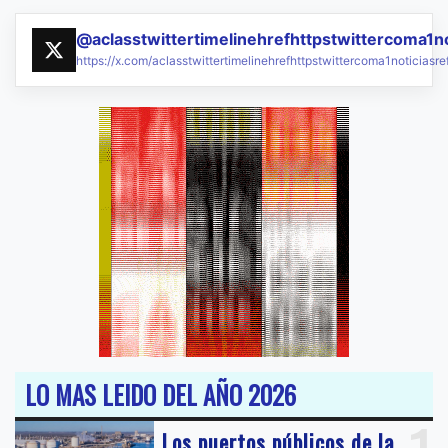
@aclasstwittertimelinehrefhttpstwittercoma1n
https://x.com/aclasstwittertimelinehrefhttpstwittercoma1noticias
LO MAS LEIDO DEL AÑO 2026
Los puertos públicos de la