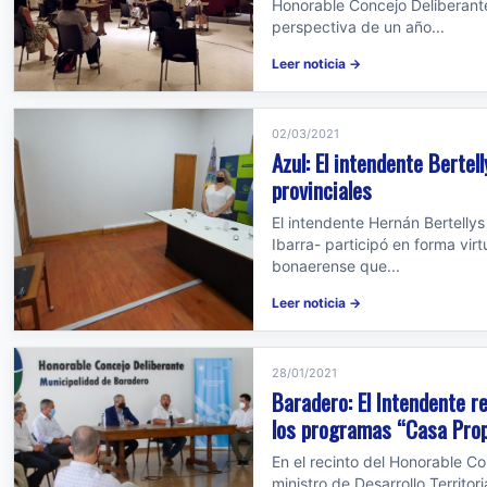
Honorable Concejo Deliberante
perspectiva de un año...
Leer noticia →
02/03/2021
Azul: El intendente Bertel
provinciales
El intendente Hernán Bertell
Ibarra- participó en forma virt
bonaerense que...
Leer noticia →
28/01/2021
Baradero: El Intendente r
los programas “Casa Prop
En el recinto del Honorable Co
ministro de Desarrollo Territori