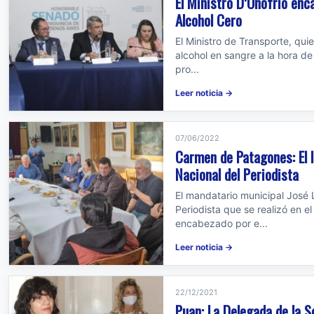
El Ministro D’Onofrio enca
Alcohol Cero
El Ministro de Transporte, qui
alcohol en sangre a la hora de
pro...
Leer noticia →
07/06/2022
Carmen de Patagones: El I
Nacional del Periodista
El mandatario municipal José L
Periodista que se realizó en e
encabezado por e...
Leer noticia →
22/12/2021
Puan: La Delegada de la S