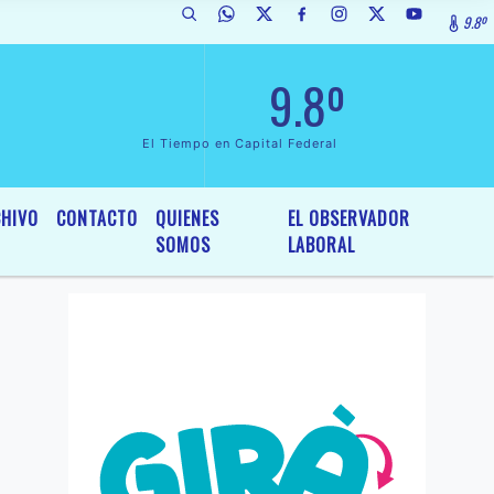
9.8º
 de Interés General y Legislativo, por Ordenanza Nº 6236/19 del HCD d
9.8º
El Tiempo en Capital Federal
HIVO
CONTACTO
QUIENES
EL OBSERVADOR
SOMOS
LABORAL