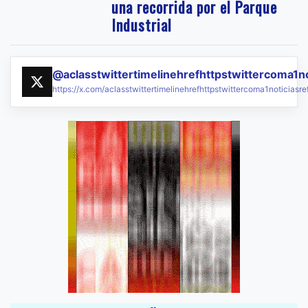
una recorrida por el Parque
Industrial
@aclasstwittertimelinehrefhttpstwittercoma1n
https://x.com/aclasstwittertimelinehrefhttpstwittercoma1noticias