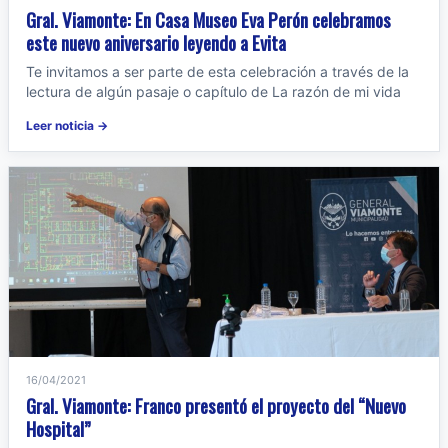
Gral. Viamonte: En Casa Museo Eva Perón celebramos
este nuevo aniversario leyendo a Evita
Te invitamos a ser parte de esta celebración a través de la
lectura de algún pasaje o capítulo de La razón de mi vida
Leer noticia →
16/04/2021
Gral. Viamonte: Franco presentó el proyecto del “Nuevo
Hospital”