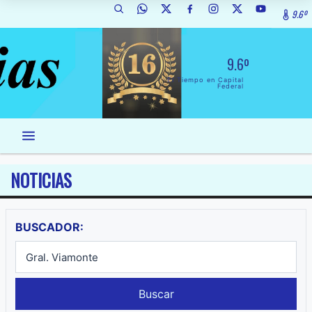
9.6º
9.6º
El Tiempo en Capital
Federal
NOTICIAS
BUSCADOR:
Buscar