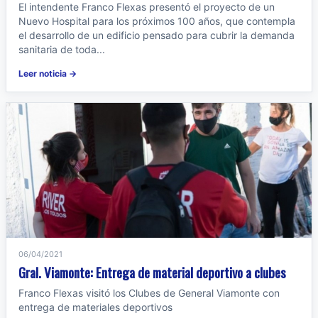
El intendente Franco Flexas presentó el proyecto de un
Nuevo Hospital para los próximos 100 años, que contempla
el desarrollo de un edificio pensado para cubrir la demanda
sanitaria de toda...
Leer noticia →
06/04/2021
Gral. Viamonte: Entrega de material deportivo a clubes
Franco Flexas visitó los Clubes de General Viamonte con
entrega de materiales deportivos