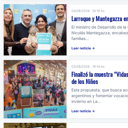
04/08/2026 · 16:16 hs
Larroque y Mantegazza en
El ministro de Desarrollo de l
Nicolás Mantegazza, encabezar
familias...
Leer noticia →
03/08/2026 · 19:14 hs
Finalizó la muestra “Vidas
de los Niños
Esta propuesta, que busca ace
argentinos y fomentar vocacion
invierno en La...
Leer noticia →