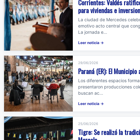
Corrientes: Valdés ratif
para viviendas e inversio
La ciudad de Mercedes celebr
emotivo acto central que cong
La jornada e...
Leer noticia →
29/06/2026
Paraná (ER): El Municipio 
Los diferentes espacios format
presentaron producciones colec
buscan ac...
Leer noticia →
25/06/2026
Tigre: Se realizó la tradi
Marcelo