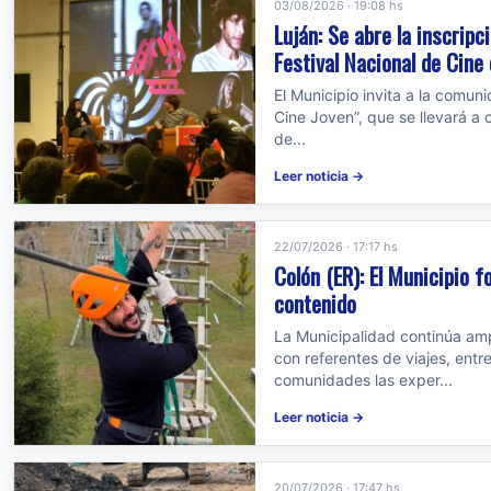
03/08/2026 · 19:08 hs
Luján: Se abre la inscripc
Festival Nacional de Cine
El Municipio invita a la comuni
Cine Joven”, que se llevará a 
de...
Leer noticia →
22/07/2026 · 17:17 hs
Colón (ER): El Municipio 
contenido
La Municipalidad continúa amp
con referentes de viajes, ent
comunidades las exper...
Leer noticia →
20/07/2026 · 17:47 hs