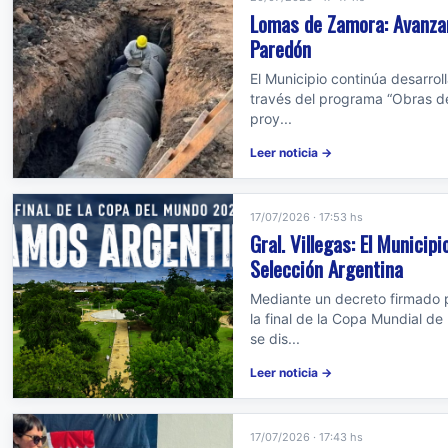
Lomas de Zamora: Avanzan 
Paredón
El Municipio continúa desarroll
través del programa “Obras de
proy...
Leer noticia →
17/07/2026 · 17:53 hs
Gral. Villegas: El Municip
Selección Argentina
Mediante un decreto firmado p
la final de la Copa Mundial d
se dis...
Leer noticia →
17/07/2026 · 17:43 hs