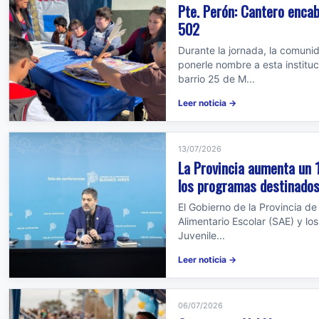
Pte. Perón: Cantero encab
502
Durante la jornada, la comuni
ponerle nombre a esta institu
barrio 25 de M...
Leer noticia →
13/07/2026
La Provincia aumenta un 1
los programas destinados
El Gobierno de la Provincia d
Alimentario Escolar (SAE) y lo
Juvenile...
Leer noticia →
06/07/2026