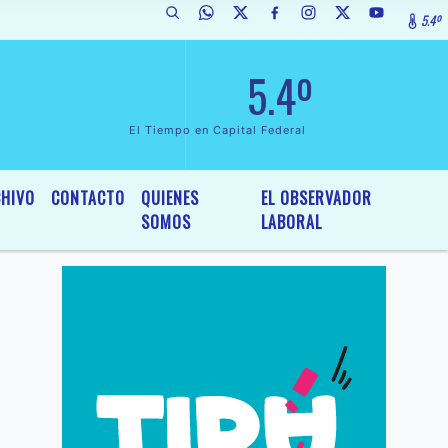
5.4º
de Interés General y Legislativo, por Ordenanza Nº 6236/19 del HCD de
5.4º
El Tiempo en Capital Federal
HIVO
CONTACTO
QUIENES
EL OBSERVADOR
SOMOS
LABORAL