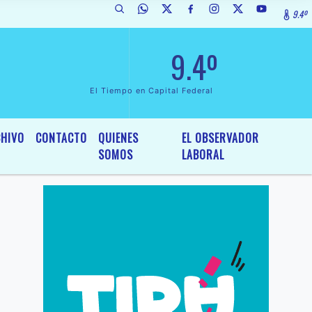
9.4º
 de Interés General y Legislativo, por Ordenanza Nº 6236/19 del HCD d
9.4º
El Tiempo en Capital Federal
HIVO
CONTACTO
QUIENES
EL OBSERVADOR
SOMOS
LABORAL