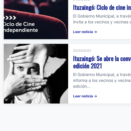
Ituzaingó: Ciclo de cine 
El Gobierno Municipal, a travé
invita a los vecinos y vecinas a
Leer noticia →
25/03/2021
Ituzaingó: Se abre la conv
edición 2021
El Gobierno Municipal, a travé
informa a los vecinos y vecin
edición...
Leer noticia →