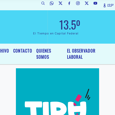
13.5º
 de Interés General y Legislativo, por Ordenanza Nº 6236/19 del HCD 
13.5º
El Tiempo en Capital Federal
HIVO
CONTACTO
QUIENES
EL OBSERVADOR
SOMOS
LABORAL