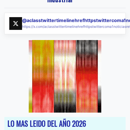
@aclasstwittertimelinehrefhttpstwittercoma1n
https://x.com/aclasstwittertimelinehrefhttpstwittercoma1noticias
LO MAS LEIDO DEL AÑO 2026